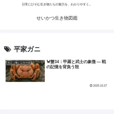
日常にひそむ生き物たちの魅力を、わかりやすく。
せいかつ生き物図鑑
平家ガニ
🦀蟹34：甲羅と武士の象徴 ― 戦
カニ（海）シリーズ
の記憶を背負う殻
2025.10.27