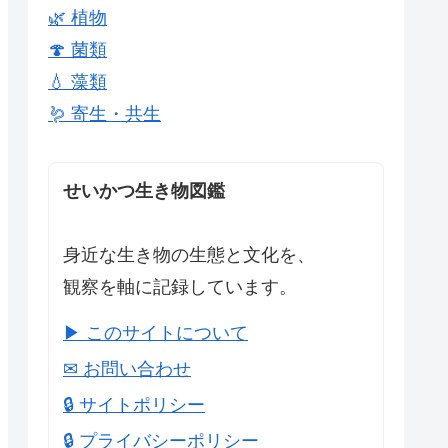
🌿 植物
🍄 菌類
💧 藻類
🪱 寄生・共生
せいかつ生き物図鑑
身近な生き物の生態と文化を、
観察を軸に記録しています。
▶ このサイトについて
✉ お問い合わせ
🔒 サイトポリシー
🔒 プライバシーポリシー