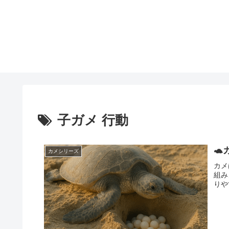
子ガメ 行動

カメシリーズ
カメ
組み
りや