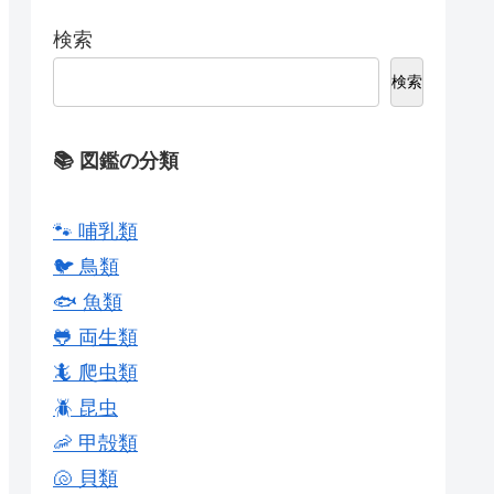
検索
検索
📚 図鑑の分類
🐾 哺乳類
🐦 鳥類
🐟 魚類
🐸 両生類
🦎 爬虫類
🪲 昆虫
🦐 甲殻類
🐚 貝類