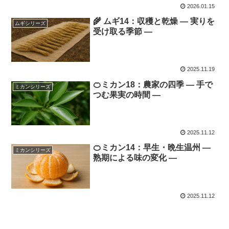
2026.01.15
🌾 ムギ14：収穫と乾燥 ― 実りを
ムギシリーズ
受け取る季節 ―
2025.11.19
🍊ミカン18：農家の四季 ― 手で
ミカンシリーズ
つむ果実の時間 ―
2025.11.12
🍊ミカン14：早生・晩生温州 ―
ミカンシリーズ
熟期による味の変化 ―
2025.11.12