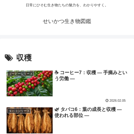
日常にひそむ生き物たちの魅力を、わかりやすく。
せいかつ生き物図鑑
収穫
☕ コーヒー7：収穫 ― 手摘みとい
コーヒーシリーズ
う労働 ―
2026.02.05
🌿 タバコ6：葉の成長と収穫 ―
タバコシリーズ
使われる部位 ―