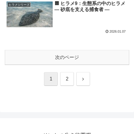
🟦 ヒラメ9：生態系の中のヒラメ
ヒラメシリーズ
― 砂底を支える捕食者 ―
2026.01.07
次のページ
次
1
2
へ