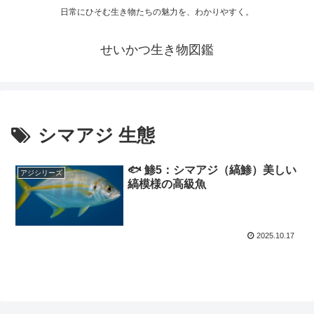
日常にひそむ生き物たちの魅力を、わかりやすく。
せいかつ生き物図鑑
シマアジ 生態
🐟 鯵5：シマアジ（縞鯵）美しい
アジシリーズ
縞模様の高級魚
2025.10.17