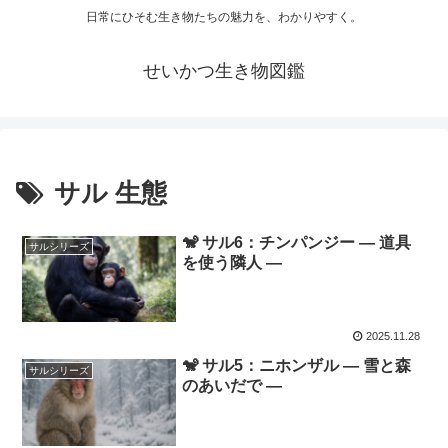
日常にひそむ生き物たちの魅力を、わかりやすく。
せいかつ生き物図鑑
サル 生態
🐒 サル6：チンパンジー ― 道具
サルシリーズ
を使う隣人 ―
2025.11.28
🐒 サル5：ニホンザル ― 雪と森
サルシリーズ
のあいだで ―