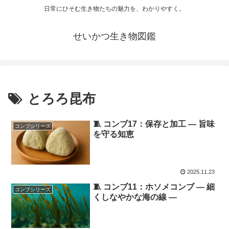
日常にひそむ生き物たちの魅力を、わかりやすく。
せいかつ生き物図鑑
とろろ昆布
🧵 コンブ17：保存と加工 ― 旨味
コンブシリーズ
を守る知恵
2025.11.23
🧵 コンブ11：ホソメコンブ ― 細
コンブシリーズ
くしなやかな海の線 ―