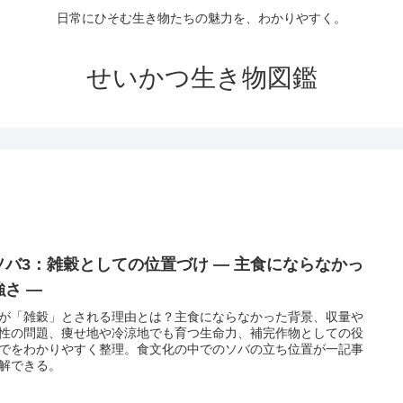
日常にひそむ生き物たちの魅力を、わかりやすく。
せいかつ生き物図鑑
ソバ3：雑穀としての位置づけ ― 主食にならなかっ
強さ ―
が「雑穀」とされる理由とは？主食にならなかった背景、収量や
性の問題、痩せ地や冷涼地でも育つ生命力、補完作物としての役
でをわかりやすく整理。食文化の中でのソバの立ち位置が一記事
解できる。