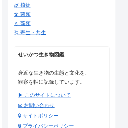
🌿 植物
🍄 菌類
💧 藻類
🪱 寄生・共生
せいかつ生き物図鑑
身近な生き物の生態と文化を、
観察を軸に記録しています。
▶ このサイトについて
✉ お問い合わせ
🔒 サイトポリシー
🔒 プライバシーポリシー