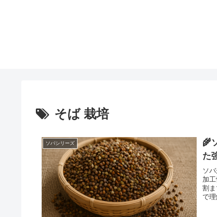
そば 栽培

ソバシリーズ
た
ソバ
加工
割ま
で理