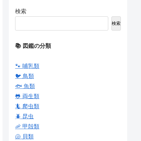
検索
検索
📚 図鑑の分類
🐾 哺乳類
🐦 鳥類
🐟 魚類
🐸 両生類
🦎 爬虫類
🪲 昆虫
🦐 甲殻類
🐚 貝類